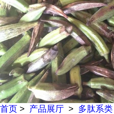
首页
>
产品展厅
>
多肽系类