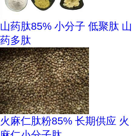
山药肽85% 小分子 低聚肽 山
药多肽
火麻仁肽粉85% 长期供应 火
麻仁小分子肽