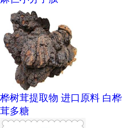
桦树茸提取物 进口原料 白桦
茸多糖