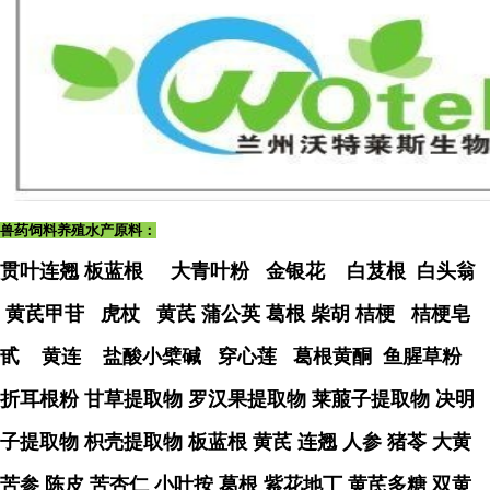
兽药饲料
养殖水产
原料：
贯叶连翘
板蓝根 大青叶粉 金银花 白芨根 白头翁
黄芪甲苷 虎杖 黄芪
蒲公英
葛根
柴胡
桔梗 桔梗皂
甙 黄连 盐酸小檗碱 穿心莲 葛根黄酮 鱼腥草粉
折耳根粉
甘草提取物
罗汉果提取物
莱菔子提取物
决明
子提取物
枳壳提取物
板蓝根
黄芪
连翘
人参
猪苓
大黄
苦参
陈皮
苦杏仁
小叶按
葛根
紫花地丁
黄芪多糖
双黄