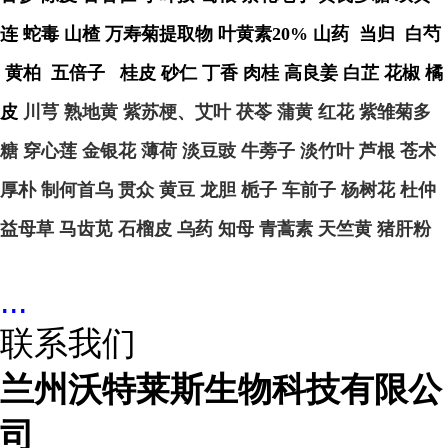
连
蛇毒
山楂
万寿菊提取物
叶黄素
20% 山药 当归 白芍
黄柏 五倍子 桂皮 砂仁 丁香 肉桂 高良姜 白芷 花椒 橘
皮
川芎
熟地黄
紫苏梗、艾叶
茯苓
蒲黄
红花
紫雏菊多
糖
穿心莲
金银花
薄荷
淡豆豉
牛蒡子
淡竹叶
芦根
苍术
厚朴
制何首乌
贯众
黄豆
龙胆
栀子
车前子
杨树花
杜仲
益母草
马齿苋
石榴皮
乌药
知母
青蒿素
天竺黄
猪肝粉
...
联系我们
兰州沃特莱斯生物科技有限公
司