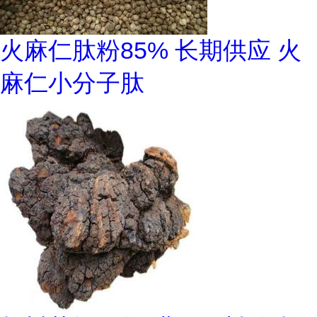
火麻仁肽粉85% 长期供应 火
麻仁小分子肽