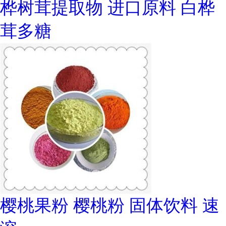
桦树茸提取物 进口原料 白桦
茸多糖
樱桃果粉 樱桃粉 固体饮料 速