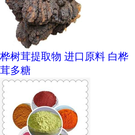
桦树茸提取物 进口原料 白桦
茸多糖