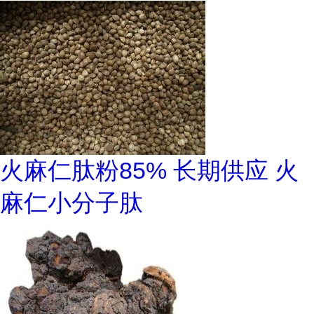
火麻仁肽粉85% 长期供应 火
麻仁小分子肽