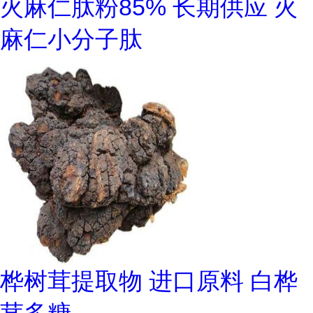
火麻仁肽粉85% 长期供应 火
麻仁小分子肽
桦树茸提取物 进口原料 白桦