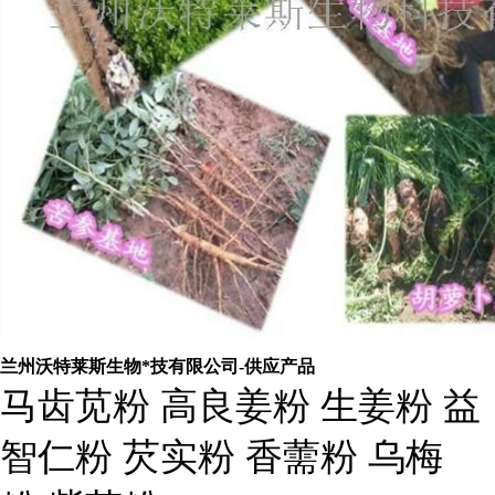
兰州沃特莱斯生物*技有限公司
-供应产品
马齿苋粉 高良姜粉 生姜粉 益
智仁粉 芡实粉 香薷粉 乌梅