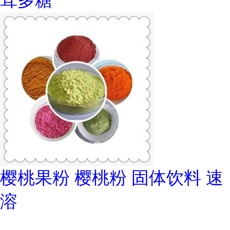
茸多糖
樱桃果粉 樱桃粉 固体饮料 速
溶