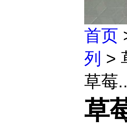
首页
列
>
草莓..
草