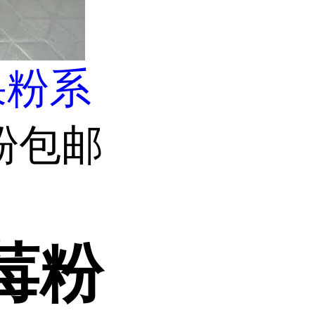
果粉系
粉包邮
莓粉