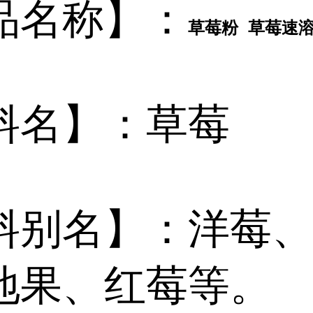
品名称】：
草莓粉 草莓速
料名】：草莓
料别名】：洋莓
地果、红莓等。