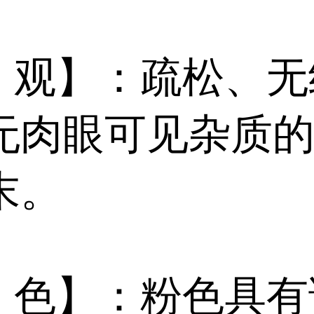
 观】：疏松、无
无肉眼可见杂质
末。
 色】：粉色具有