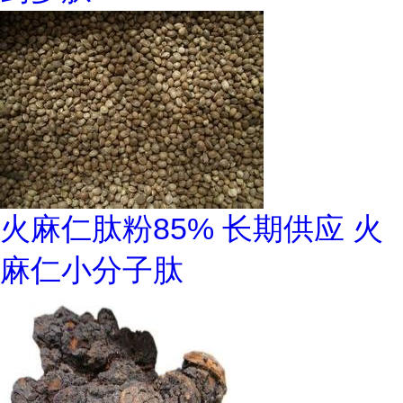
火麻仁肽粉85% 长期供应 火
麻仁小分子肽