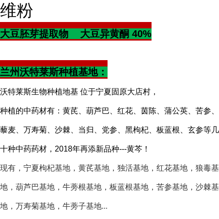
维粉
大豆胚芽提取物 大豆异黄酮 40%
兰州沃特莱斯种植基地：
沃特莱斯生物
种植地基
位于宁夏固原大店村，
种植的中药材有：黄芪、葫芦巴、红花、茵陈、蒲公英、苦参、
藜麦、万寿菊、沙棘、当归、党参、黑枸杞、板蓝根、玄参等几
十种中药药材，
2018年再添新品种---黄芩！
现有，宁夏枸杞基地，黄芪基地，独活基地，红花基地，狼毒基
地，葫芦巴基地，牛蒡根基地，板蓝根基地，苦参基地，沙棘基
地，万寿菊基地，牛蒡子基地
...