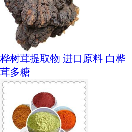
桦树茸提取物 进口原料 白桦
茸多糖