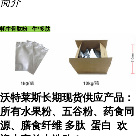
简介
牦牛骨肽粉 牛*多肽
沃特莱斯长期现货供应产品：
所有水果粉、五谷粉、药食同
源、膳食纤维 多肽 蛋白 欢