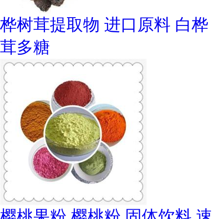
桦树茸提取物 进口原料 白桦
茸多糖
樱桃果粉 樱桃粉 固体饮料 速