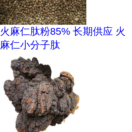
火麻仁肽粉85% 长期供应 火
麻仁小分子肽