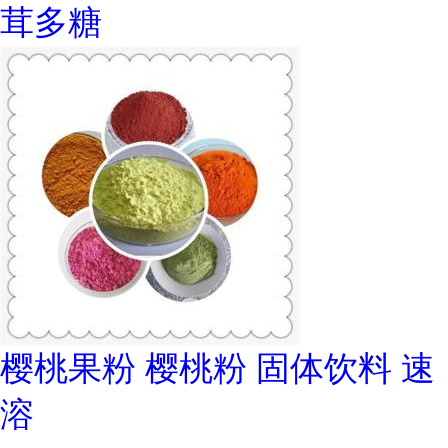
茸多糖
樱桃果粉 樱桃粉 固体饮料 速
溶