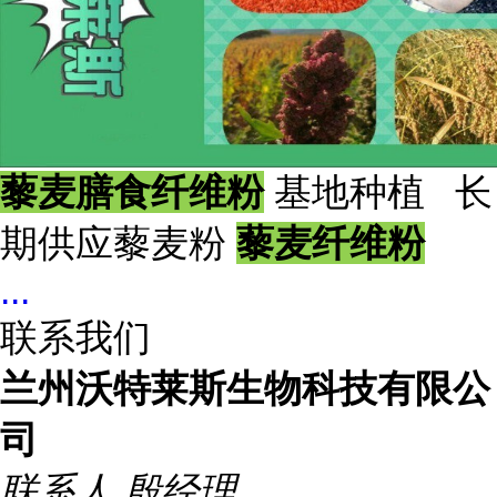
藜麦膳食纤维粉
基地种植 长
期供应藜麦粉
藜麦纤维粉
...
联系我们
兰州沃特莱斯生物科技有限公
司
联系人
殷经理