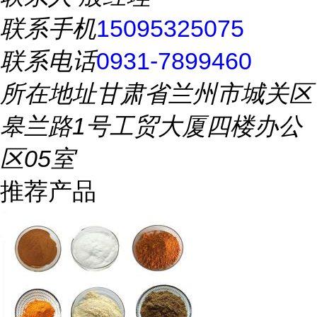
联系手机
15095325075
联系电话
0931-7899460
所在地址
甘肃省兰州市城关区
皋兰路1号工贸大厦四楼办公
区05室
推荐产品