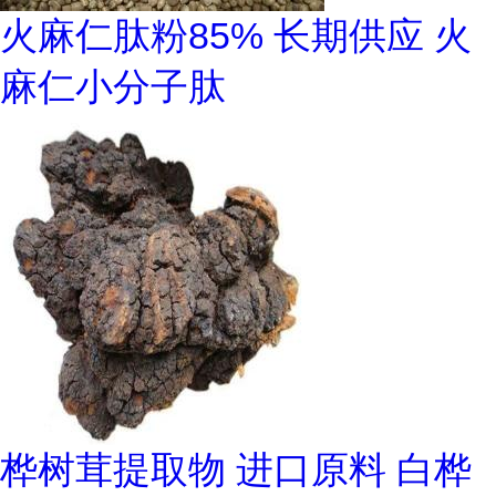
火麻仁肽粉85% 长期供应 火
麻仁小分子肽
桦树茸提取物 进口原料 白桦