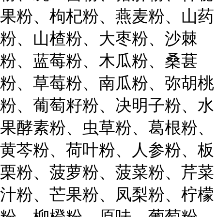
果粉、枸杞粉、燕麦粉、山药
粉、山楂粉、大枣粉、沙棘
粉、蓝莓粉、木瓜粉、桑葚
粉、草莓粉、南瓜粉、弥胡桃
粉、葡萄籽粉、决明子粉、水
果酵素粉、虫草粉、葛根粉、
黄芩粉、荷叶粉、人参粉、板
栗粉、菠萝粉、菠菜粉、芹菜
汁粉、芒果粉、凤梨粉、柠檬
粉、柳橙粉、原味、葡萄粉、