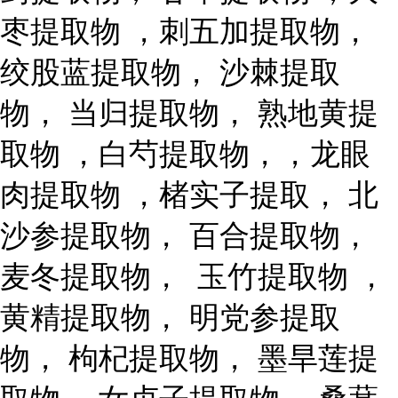
枣提取物 ，刺五加提取物，
绞股蓝提取物， 沙棘提取
物， 当归提取物， 熟地黄提
取物 ，白芍提取物，，龙眼
肉提取物 ，楮实子提取， 北
沙参提取物， 百合提取物，
麦冬提取物， 玉竹提取物 ，
黄精提取物， 明党参提取
物， 枸杞提取物， 墨旱莲提