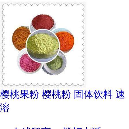
樱桃果粉 樱桃粉 固体饮料 速
溶