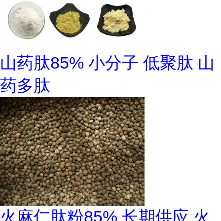
山药肽85% 小分子 低聚肽 山
药多肽
火麻仁肽粉85% 长期供应 火