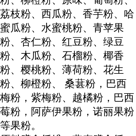
荔枝粉、西瓜粉、香芋粉、哈
蜜瓜粉、水蜜桃粉、青苹果
粉、杏仁粉、红豆粉、绿豆
粉、木瓜粉、石榴粉、椰香
粉、樱桃粉、薄荷粉、花生
粉、柳橙粉、 桑葚粉，巴西
梅粉，紫梅粉、越橘粉，巴西
莓粉，阿萨伊果粉，诺丽果粉
等果粉。