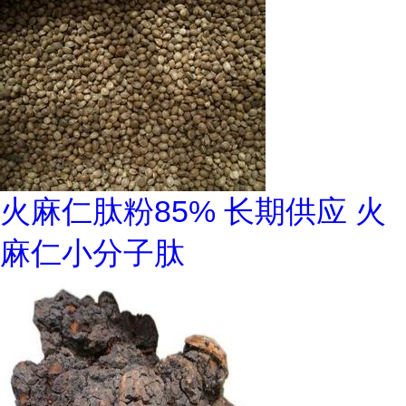
火麻仁肽粉85% 长期供应 火
麻仁小分子肽