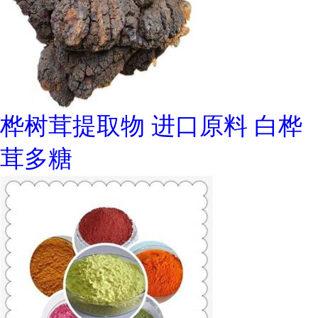
桦树茸提取物 进口原料 白桦
茸多糖