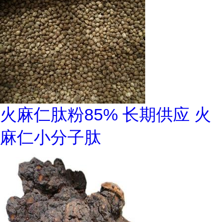
火麻仁肽粉85% 长期供应 火
麻仁小分子肽