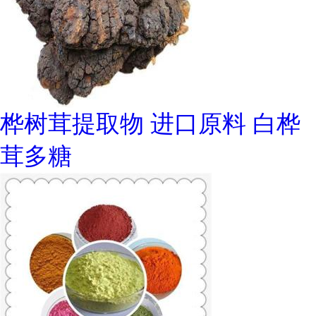
桦树茸提取物 进口原料 白桦
茸多糖