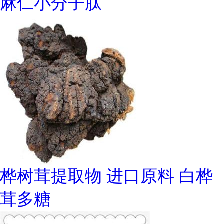
麻仁小分子肽
桦树茸提取物 进口原料 白桦
茸多糖