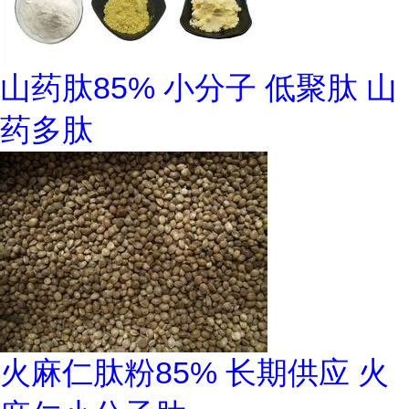
山药肽85% 小分子 低聚肽 山
药多肽
火麻仁肽粉85% 长期供应 火