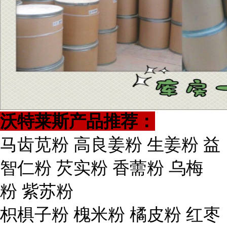
沃特莱斯产品推荐：
马齿苋粉 高良姜粉 生姜粉 益
智仁粉 芡实粉 香薷粉 乌梅
粉 紫苏粉
枳椇子粉 槐米粉 橘皮粉 红枣