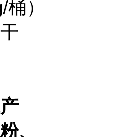
/桶）
凉干
应产
物粉、