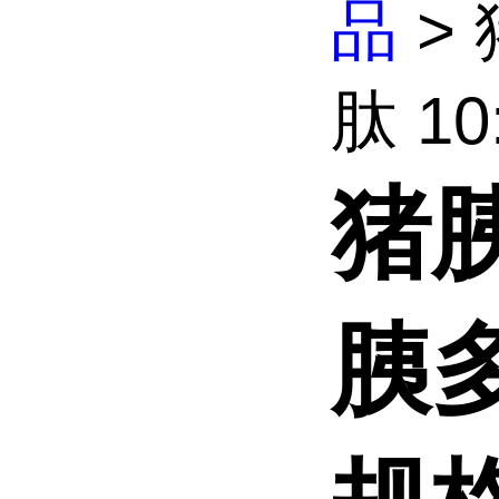
品
>
肽 10:
猪
胰多