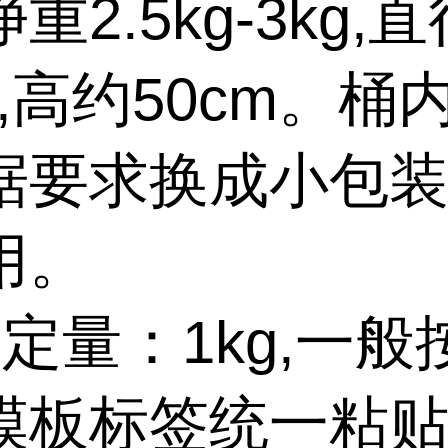
重2.5kg-3kg,直
m,高约50cm。桶
据要求换成小包
用。
定量：1kg,一般
模板标签统一粘