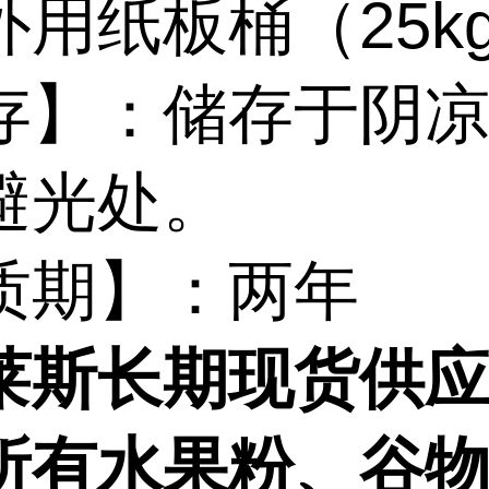
用纸板桶（25kg
存】：储存于阴
避光处。
质期】：两年
莱斯长期现货供
所有水果粉、谷