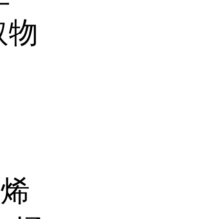
取物
目
乙烯