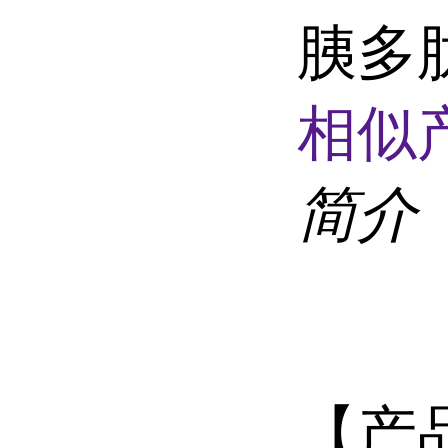
胰多肽
相似
简介
【产