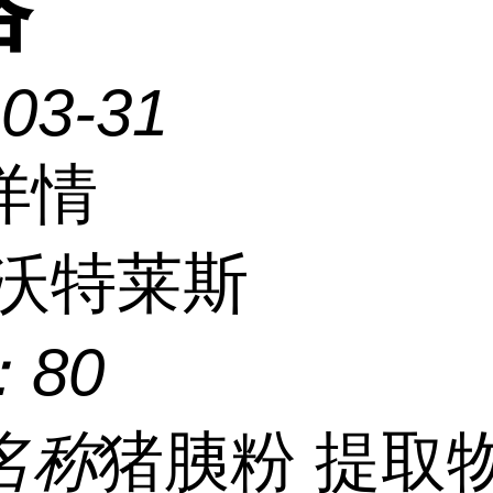
格
-03-31
详情
沃特莱斯
：
80
名称
猪胰粉 提取物