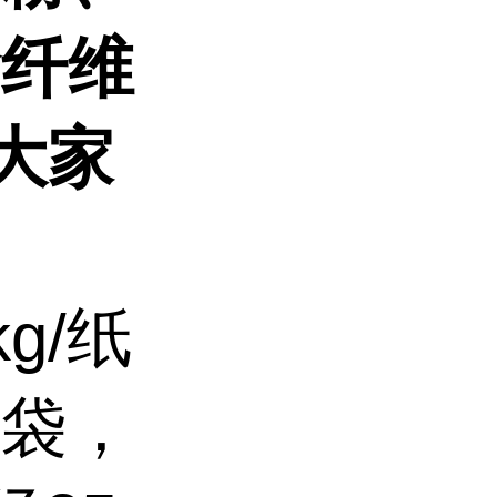
食纤维
大家
g/纸
箔袋，