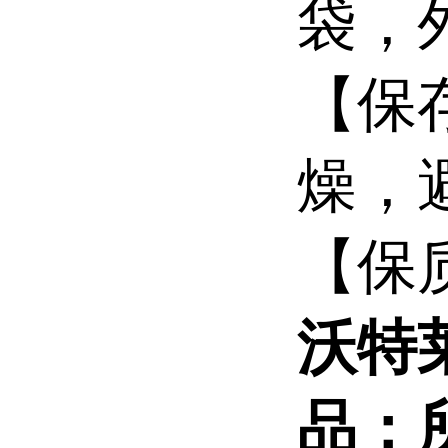
袋，外
【保
燥，
【保
沃特
品：