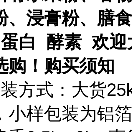
粉、浸膏粉、膳
 蛋白 酵素 欢迎
选购！
购买须知
装方式：大货25k
，小样包装为铝