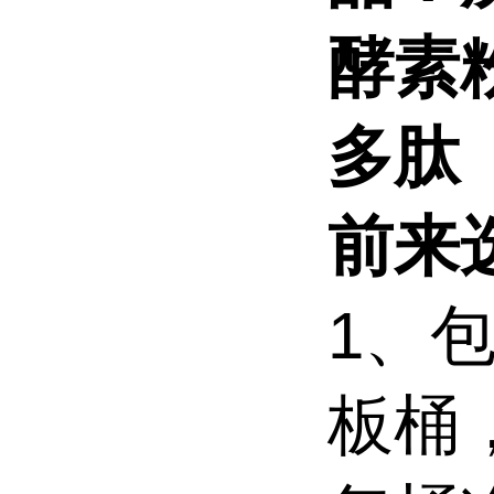
酵素
多肽
前来
1、包
板桶