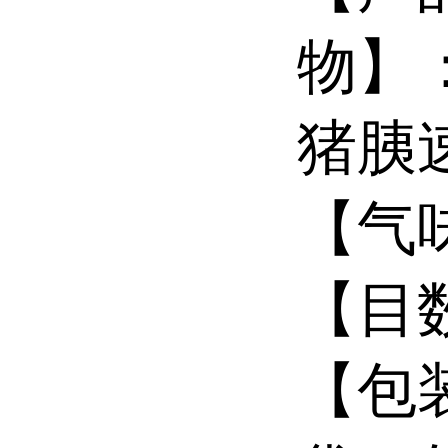
物】
猪胰
【气
【目数
【包