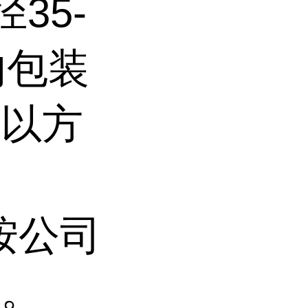
径35-
内包装
装以方
按公司
贴。