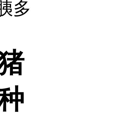
猪胰多
 猪
多种