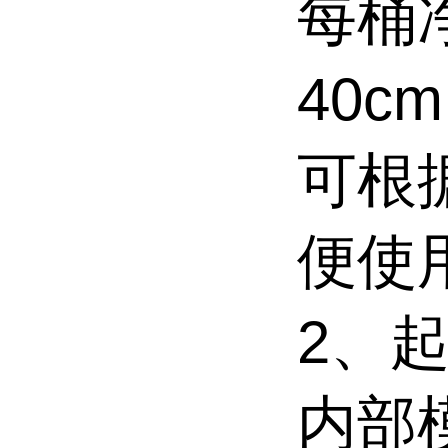
每桶净
40c
可根
便使
2、起
内部