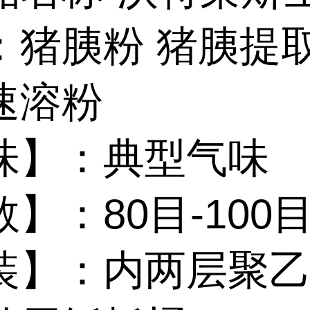
：猪胰粉 猪胰提
速溶粉
味】：典型气味
】：80目-100
装】：内两层聚