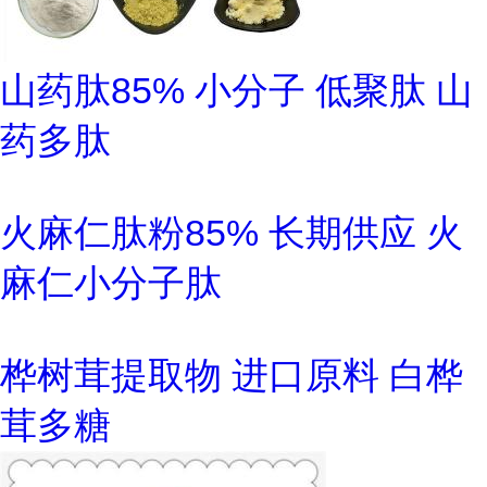
山药肽85% 小分子 低聚肽 山
药多肽
火麻仁肽粉85% 长期供应 火
麻仁小分子肽
桦树茸提取物 进口原料 白桦
茸多糖