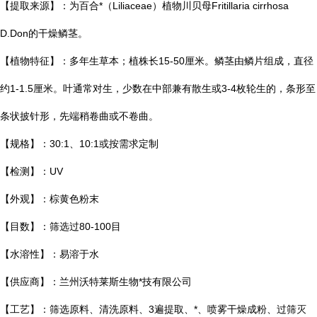
【提取来源】：为百合*（Liliaceae）植物川贝母Fritillaria cirrhosa
D.Don的干燥鳞茎。
【植物特征】：多年生草本；植株长15-50厘米。鳞茎由鳞片组成，直径
约1-1.5厘米。叶通常对生，少数在中部兼有散生或3-4枚轮生的，条形至
条状披针形，先端稍卷曲或不卷曲。
【规格】：30:1、10:1或按需求定制
【检测】：UV
【外观】：棕黄色粉末
【目数】：筛选过80-100目
【水溶性】：易溶于水
【供应商】：兰州沃特莱斯生物*技有限公司
【工艺】：筛选原料、清洗原料、3遍提取、*、喷雾干燥成粉、过筛灭