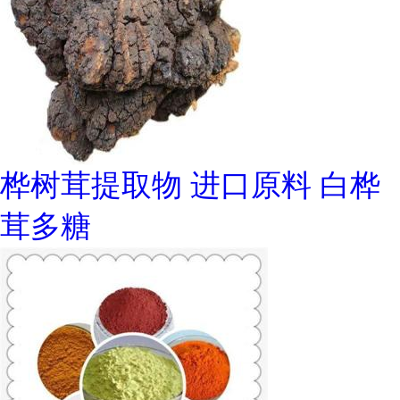
桦树茸提取物 进口原料 白桦
茸多糖