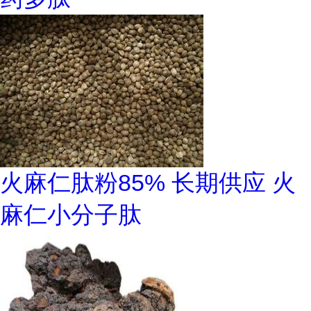
火麻仁肽粉85% 长期供应 火
麻仁小分子肽