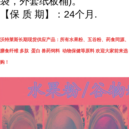
袋，外套纸板桶)。
【保 质 期】：24个月.
沃特莱斯长期现货供应产品：所有水果粉、五谷粉、药食同源、
膳食纤维 多肽 蛋白 兽药饲料 动物保健等原料 欢迎大家前来选
购！