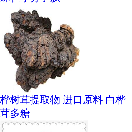
桦树茸提取物 进口原料 白桦
茸多糖