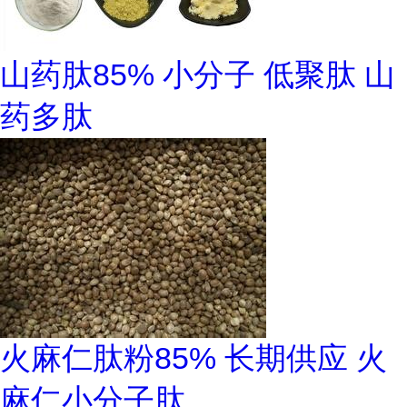
山药肽85% 小分子 低聚肽 山
药多肽
火麻仁肽粉85% 长期供应 火
麻仁小分子肽