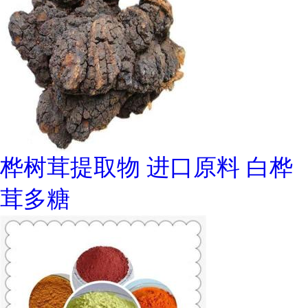
桦树茸提取物 进口原料 白桦
茸多糖