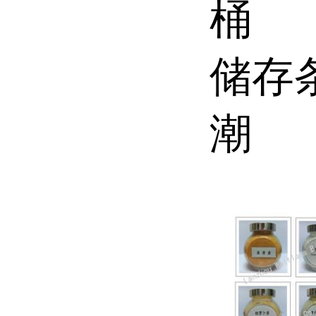
桶
储存
潮