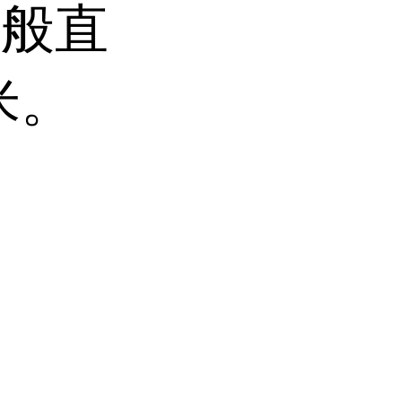
一般直
米。