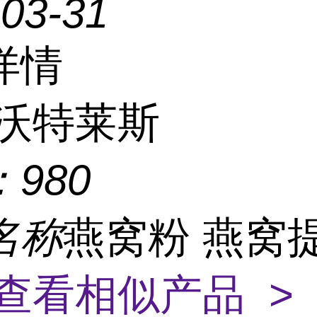
-03-31
详情
沃特莱斯
：
980
名称
燕窝粉 燕窝
查看相似产品 >