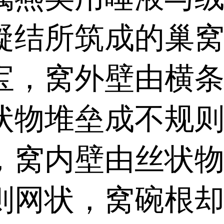
凝结所筑成的巢
宝，窝外壁由横
状物堆垒成不规
，窝内壁由丝状
则网状，窝碗根