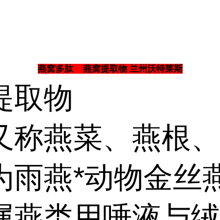
燕窝多肽 燕窝提取物 兰州沃特莱斯
提取物
又称燕菜、燕根
为雨燕*动物金丝
属燕类用唾液与