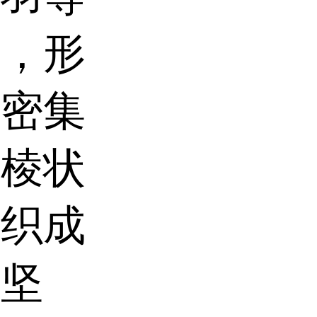
窝，形
条密集
则棱状
物织成
却坚