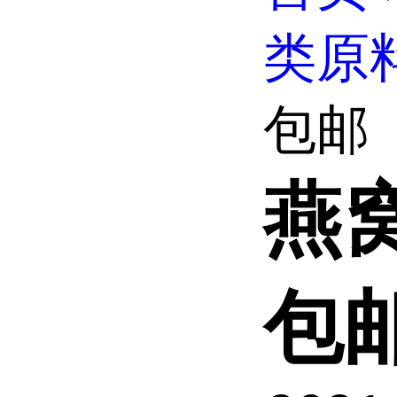
类原
包邮
燕
包