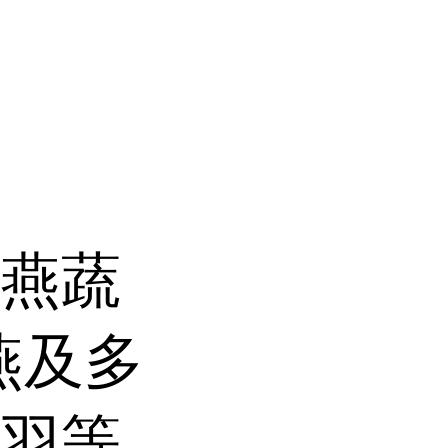
、燕蔬
燕及多
绒羽等