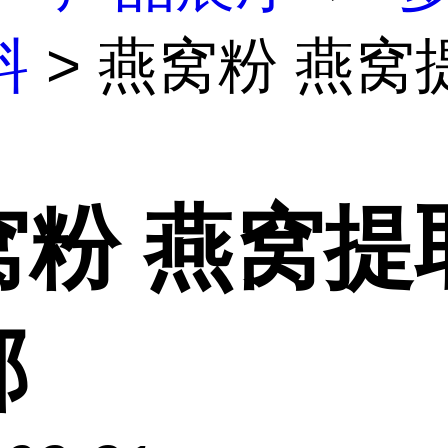
料
> 燕窝粉 燕窝
窝粉 燕窝提
邮