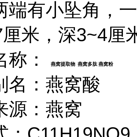
两端有小坠角，
7厘米，深3~4厘
名称：
燕窝提取物 燕窝多肽 燕窝粉
别名：燕窝酸
来源：燕窝
：C11H19NO9