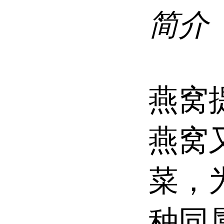
简介
燕窝
燕窝
菜，
种同