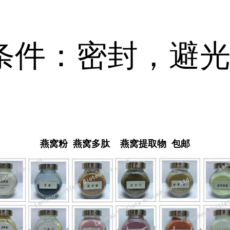
条件：密封，避
燕窝粉 燕窝多肽 燕窝提取物 包邮