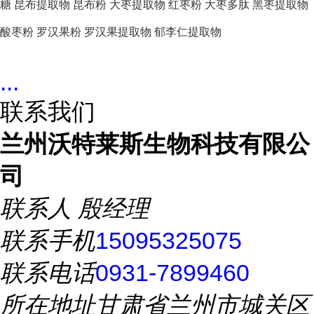
糖
昆布提取物
昆布粉
大枣提取物
红枣粉
大枣多肽
黑枣提取物
酸枣粉
罗汉果粉
罗汉果提取物
郁李仁提取物
...
联系我们
兰州沃特莱斯生物科技有限公
司
联系人
殷经理
联系手机
15095325075
联系电话
0931-7899460
所在地址
甘肃省兰州市城关区