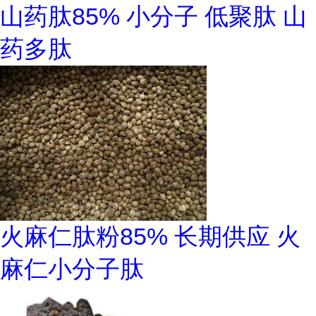
山药肽85% 小分子 低聚肽 山
药多肽
火麻仁肽粉85% 长期供应 火
麻仁小分子肽