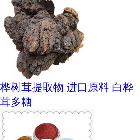
桦树茸提取物 进口原料 白桦
茸多糖