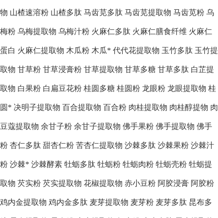
物
山楂速溶粉
山楂多肽
马齿苋多肽
马齿苋提取物
马齿苋粉
乌
梅粉
乌梅提取物
乌梅汁粉
火麻仁多肽
火麻仁膳食纤维
火麻仁
蛋白
火麻仁提取物
木瓜粉
木瓜*
代代花提取物
玉竹多肽
玉竹提
取物
甘草粉
甘草浸膏粉
甘草提取物
甘草多糖
甘草多肽
白芷提
取物
白果粉
白扁豆花粉
桂圆多糖
桂圆粉
龙眼粉
龙眼提取物
桂
圆*
决明子提取物
百合提取物
百合粉
肉桂提取物
肉桂醇提物
肉
豆蔻提取物
余甘子粉
余甘子提取物
佛手果粉
佛手提取物
佛手
粉
杏仁多肽
甜杏仁粉
苦杏仁提取物
沙棘多肽
沙棘果粉
沙棘汁
粉
沙棘*
沙棘酵素
牡蛎多肽
牡蛎粉
牡蛎肉粉
牡蛎壳粉
牡蛎提
取物
芡实粉
芡实提取物
花椒提取物
赤小豆粉
阿胶浸膏
阿胶粉
鸡内金提取物
鸡内金多肽
麦芽提取物
麦芽粉
麦芽多肽
昆布多