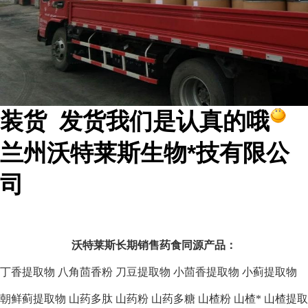
装货 发货我们是认真的哦
兰州沃特莱斯生物*技有限公
司
沃特莱斯长期销售药食同源产品：
丁香提取物
八角茴香粉
刀豆提取物
小茴香提取物
小蓟提取物
朝鲜蓟提取物
山药多肽
山药粉
山药多糖
山楂粉
山楂*
山楂提取