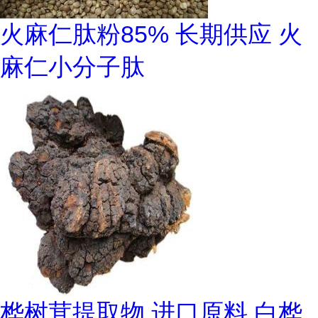
火麻仁肽粉85% 长期供应 火
麻仁小分子肽
桦树茸提取物 进口原料 白桦