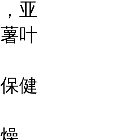
叶，亚
红薯叶
。
，保健
干燥、