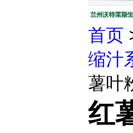
首页
缩汁
薯叶粉
红