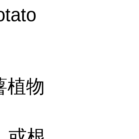
ato
薯植物
1 或根