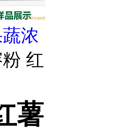
果蔬浓
粉 红
红薯