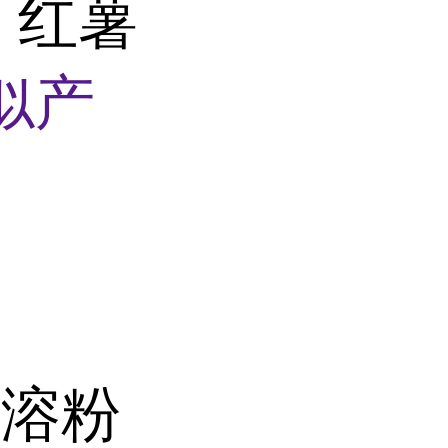
 红薯
似产
速溶粉