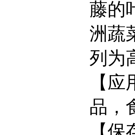
藤的
洲蔬
列为
【应
品，
【保