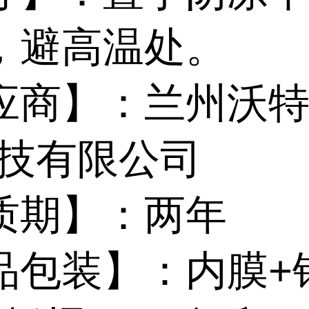
，避高温处。
应商】：兰州沃
*技有限公司
质期】：两年
品包装】：内膜+