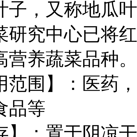
叶子，又称地瓜
菜研究中心已将
高营养蔬菜品种
用范围】：医药
食品等
存】：置于阴凉