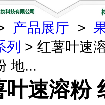
>
产品展厅
>
系列
> 红薯叶速溶
 地...
薯叶速溶粉 