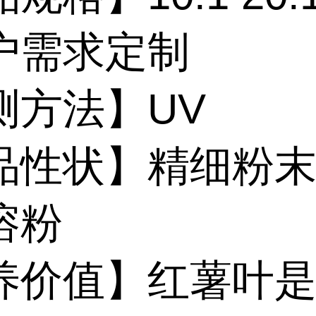
户需求定制
测方法】UV
品性状】精细粉
溶粉
养价值】红薯叶