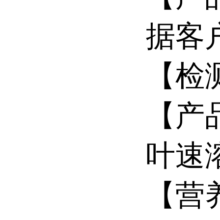
据客
【检
【产
叶速
【营