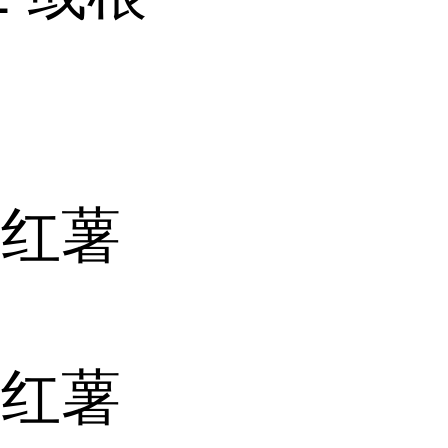
末红薯
是红薯