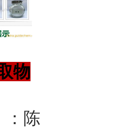
取物
】：陈