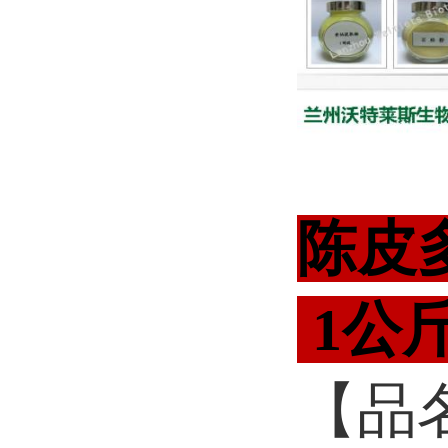
陈皮
1公
【品