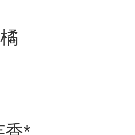
陈橘
香*