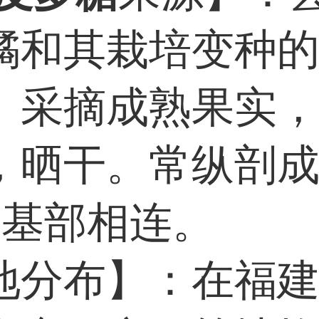
橘和其栽培变种
。采摘成熟果实
，晒干。常纵剖
，基部相连。
地分布】：在福