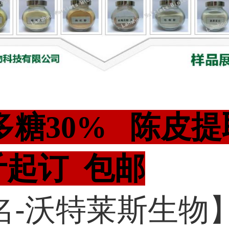
多糖30% 陈皮提
斤起订 包邮
名-沃特莱斯生物