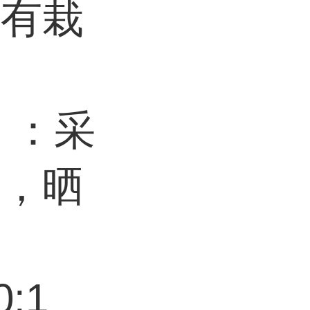
均有栽
】：采
皮，晒
:1