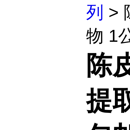
列
>
物 1公
陈皮
提