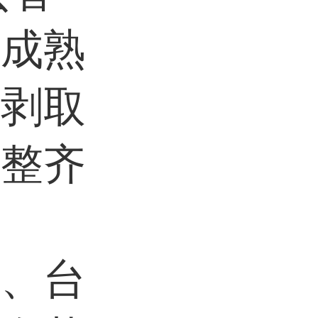
的成熟
，剥取
成整齐
建、台