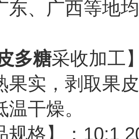
广东、广西等地
皮多糖
采收加工
熟果实，剥取果
低温干燥。
规格】：10:1 20