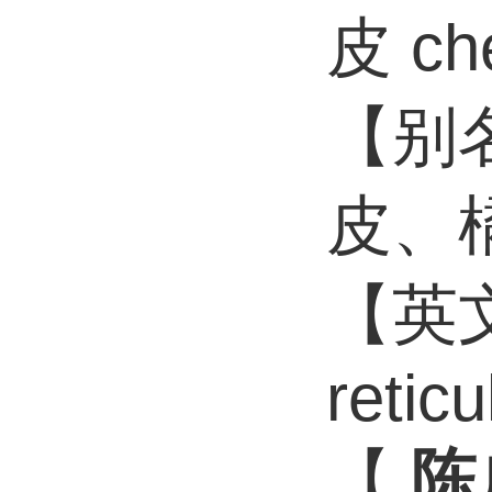
皮 ch
【别
皮、
【英文
retic
【
陈