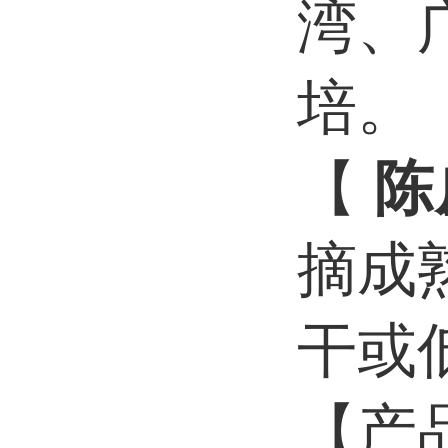
湾、
培。
【
陈
摘成
干或
【产品