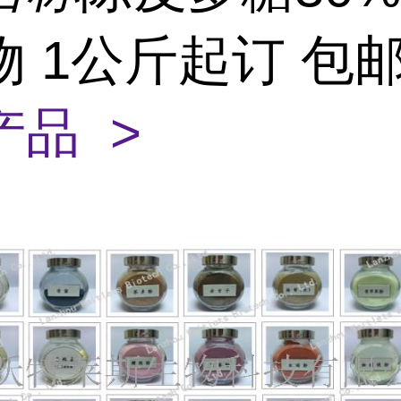
物 1公斤起订 包
产品 >