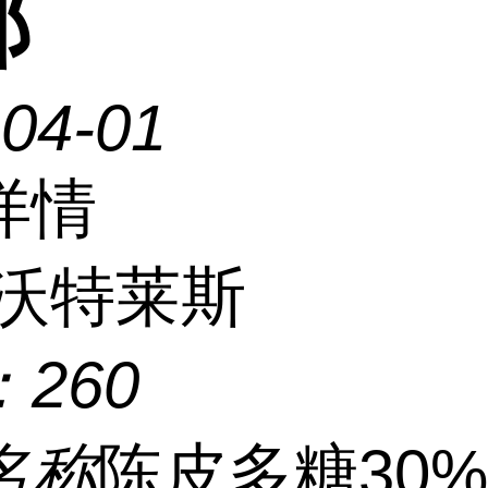
邮
-04-01
详情
沃特莱斯
：
260
名称
陈皮多糖30%