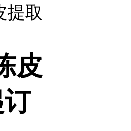
皮提取
陈皮
起订