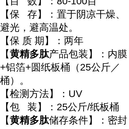
【目 数】：80-100目
【保 存】：置于阴凉干燥、
避光，避高温处。
【保 质 期】：两年
【
黄精多肽
产品包装】：内膜
+铝箔+圆纸板桶（25公斤／
桶）。
【检测方法】：UV
【包 装】：25公斤/纸板桶
【
黄精多肽
储存条件】：密封