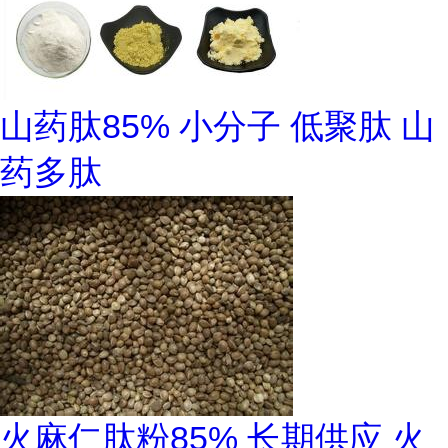
山药肽85% 小分子 低聚肽 山
药多肽
火麻仁肽粉85% 长期供应 火