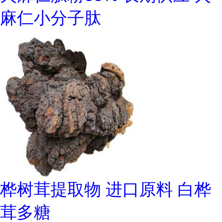
麻仁小分子肽
桦树茸提取物 进口原料 白桦
茸多糖