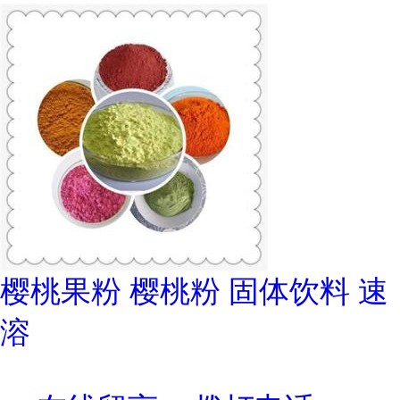
樱桃果粉 樱桃粉 固体饮料 速
溶