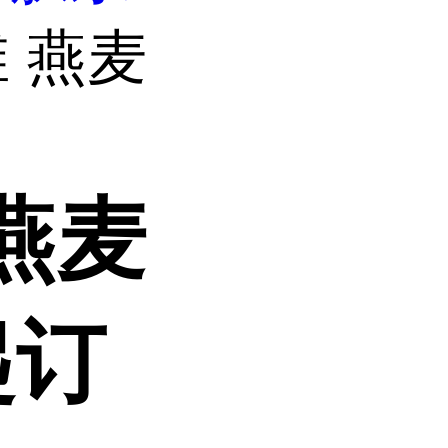
 燕麦
燕麦
起订