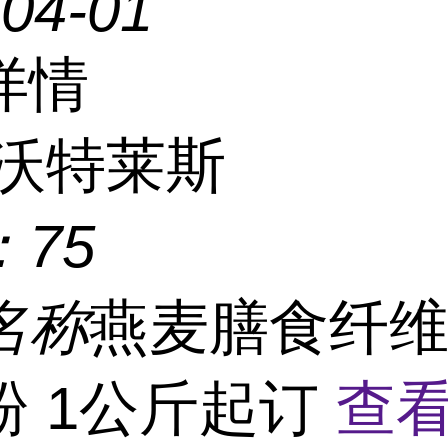
-04-01
详情
沃特莱斯
：
75
名称
燕麦膳食纤维
粉 1公斤起订
查