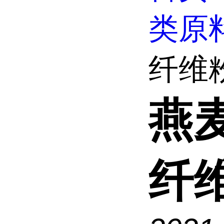
类原
纤维粉
燕
纤