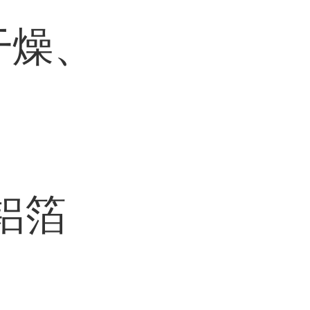
干燥、
铝箔