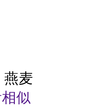
 燕麦
看相似