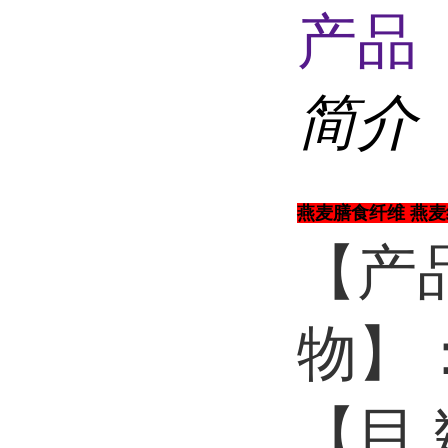
产品 
简介
燕麦膳食纤维 燕麦
【产
物】
【目 