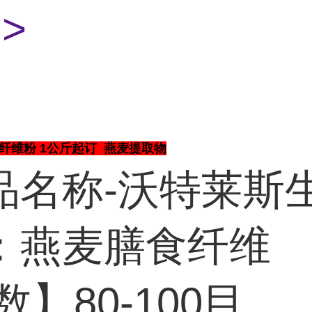
>
纤维粉 1公斤起订 燕麦提取物
品名称-沃特莱斯
：燕麦膳食纤维
数】80-100目