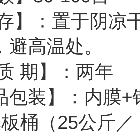
 存】：置于阴凉
，避高温处。
 质 期】：两年
品包装】：内膜+
纸板桶（25公斤／