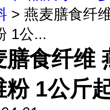
料
> 燕麦膳食纤维
 1公...
麦膳食纤维 
维粉 1公斤