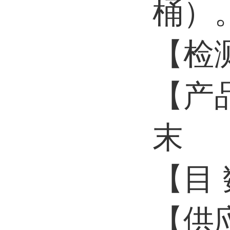
桶）
【检
【产
末
【目 
【供