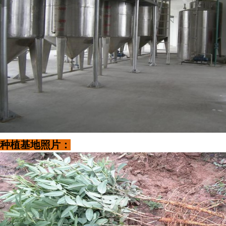
种植基地照片：