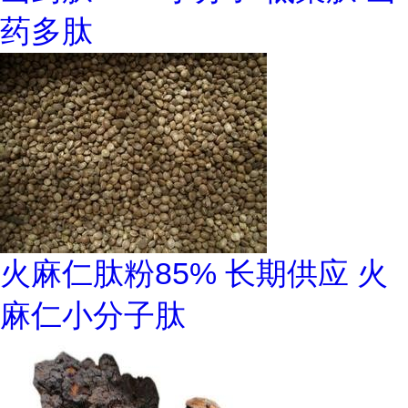
药多肽
火麻仁肽粉85% 长期供应 火
麻仁小分子肽