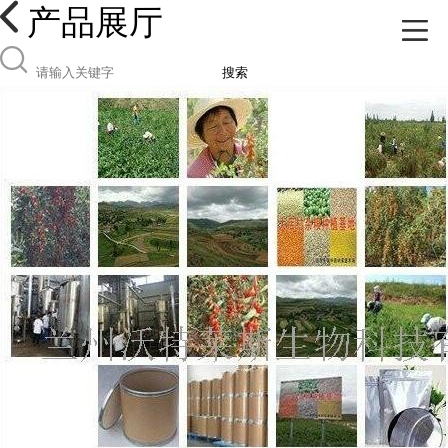
产品展厅
搜索