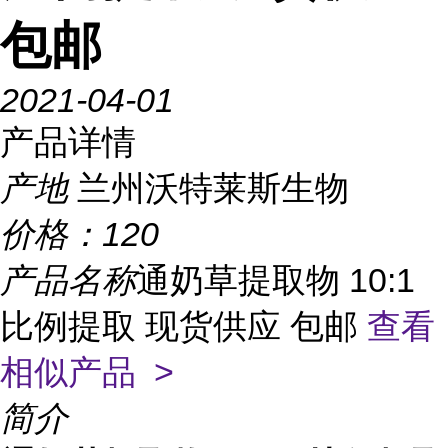
包邮
2021-04-01
产品详情
产地
兰州沃特莱斯生物
价格：
120
产品名称
通奶草提取物 10:1
比例提取 现货供应 包邮
查看
相似产品 >
简介