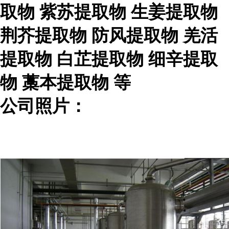
取物
紫苏提取物
生姜提取物
荆芥提取物
防风提取物
羌活
提取物
白芷提取物
细辛提取
物
藁本提取物
等
公司照片：