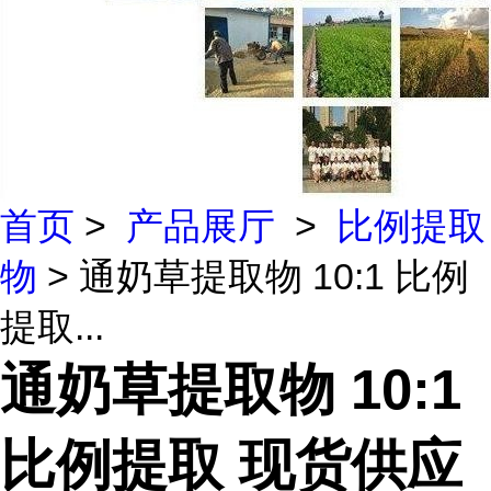
首页
>
产品展厅
>
比例提取
物
> 通奶草提取物 10:1 比例
提取...
通奶草提取物 10:1
比例提取 现货供应