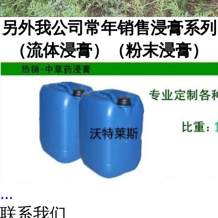
另外我公司常年销售浸膏系列
（流体浸膏）（粉末浸膏）
...
联系我们