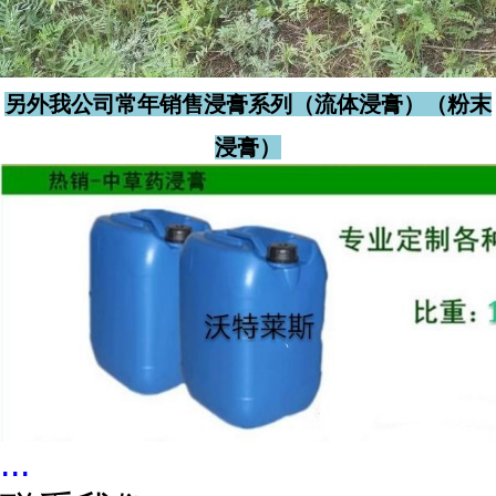
另外我公司常年销售浸膏系列（流体浸膏）（粉末
浸膏）
...