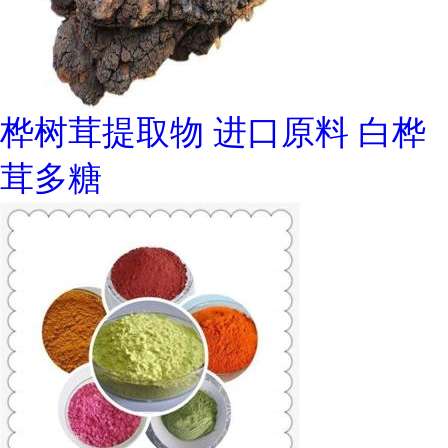
桦树茸提取物 进口原料 白桦
茸多糖