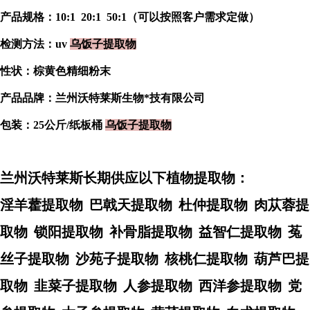
产品规格：10:1 20:1 50:1（可以按照客户需求定做）
检测方法：uv
乌饭子提取物
性状：棕黄色精细粉末
产品品牌：兰州沃特莱斯生物*技有限公司
包装：25公斤/纸板桶
乌饭子提取物
兰州沃特莱斯长期供应以下植物提取物：
淫羊藿提取物
巴戟天提取物
杜仲提取物
肉苁蓉提
取物
锁阳提取物
补骨脂提取物
益智仁提取物
菟
丝子提取物
沙苑子提取物
核桃仁提取物
葫芦巴提
取物
韭菜子提取物
人参提取物
西洋参提取物
党