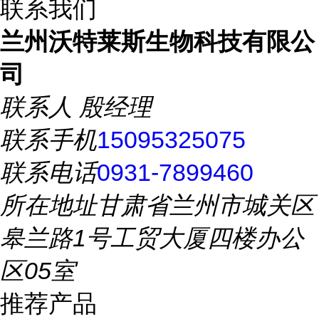
联系我们
兰州沃特莱斯生物科技有限公
司
联系人
殷经理
联系手机
15095325075
联系电话
0931-7899460
所在地址
甘肃省兰州市城关区
皋兰路1号工贸大厦四楼办公
区05室
推荐产品