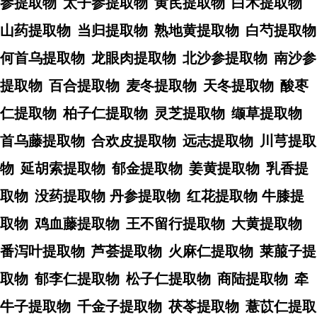
参提取物
太子参提取物
黄芪提取物
白术提取物
山药提取物
当归提取物
熟地黄提取物
白芍提取物
何首乌提取物
龙眼肉提取物
北沙参提取物
南沙参
提取物
百合提取物
麦冬提取物
天冬提取物
酸枣
仁提取物
柏子仁提取物
灵芝提取物
缬草提取物
首乌藤提取物
合欢皮提取物
远志提取物
川芎提取
物
延胡索提取物
郁金提取物
姜黄提取物
乳香提
取物
没药提取物
丹参提取物
红花提取物
牛膝提
取物
鸡血藤提取物
王不留行提取物
大黄提取物
番泻叶提取物
芦荟提取物
火麻仁提取物
莱菔子提
取物
郁李仁提取物
松子仁提取物
商陆提取物
牵
牛子提取物
千金子提取物
茯苓提取物
薏苡仁提取