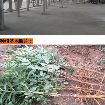
种植基地照片：