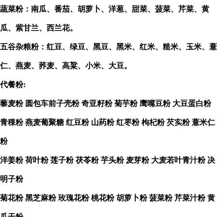
蔬菜粉：
南瓜、番茄、胡萝卜、洋葱、甜菜、菠菜、芹菜、黄
瓜、紫甘兰、西兰花。
五谷杂粮粉：红豆、绿豆、黑豆、黑米、红米、糙米、玉米、薏
仁、燕麦、荞麦、高粱、小米、大豆。
代餐粉
:
藜麦粉
圆包车前子壳粉
奇亚籽粉
菊芋粉
鹰嘴豆粉
大豆蛋白粉
青稞粉
燕麦葡聚糖
红豆粉
山药粉
红枣粉
枸杞粉
芡实粉
薏米仁
粉
洋姜粉
荷叶粉
莲子粉
茯苓粉
芋头粉
麦芽粉
大麦若叶青汁粉
决
明子粉
菊花粉
黑芝麻粉
玫瑰花粉
桃花粉
胡萝卜粉
菠菜粉
芹菜汁粉
黄
瓜干粉