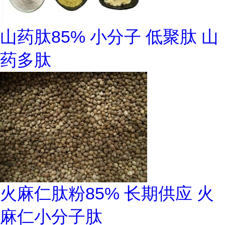
山药肽85% 小分子 低聚肽 山
药多肽
火麻仁肽粉85% 长期供应 火
麻仁小分子肽