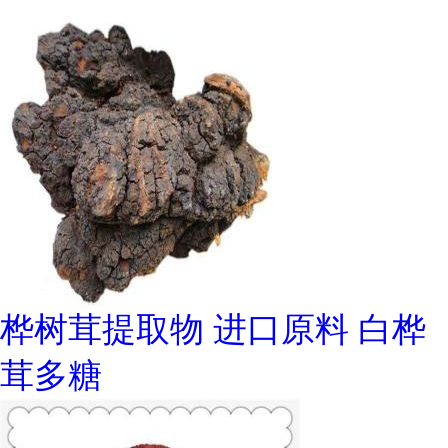
桦树茸提取物 进口原料 白桦
茸多糖