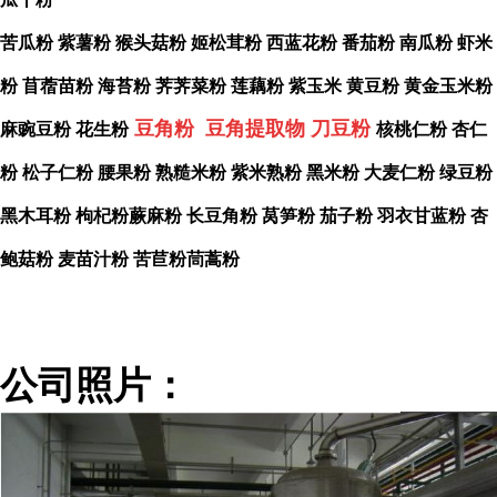
苦瓜粉
紫薯粉
猴头菇粉
姬松茸粉
西蓝花粉
番茄粉
南瓜粉
虾米
粉
苜蓿苗粉
海苔粉
荠荠菜粉
莲藕粉
紫玉米
黄豆粉
黄金玉米粉
豆角粉 豆角提取物 刀豆粉
麻豌豆粉
花生粉
核桃仁粉
杏仁
粉
松子仁粉
腰果粉
熟糙米粉
紫米熟粉
黑米粉
大麦仁粉
绿豆粉
黑木耳粉
枸杞粉蕨麻粉
长豆角粉
莴笋粉
茄子粉
羽衣甘蓝粉
杏
鲍菇粉
麦苗汁粉
苦苣粉茼蒿粉
公司照片：