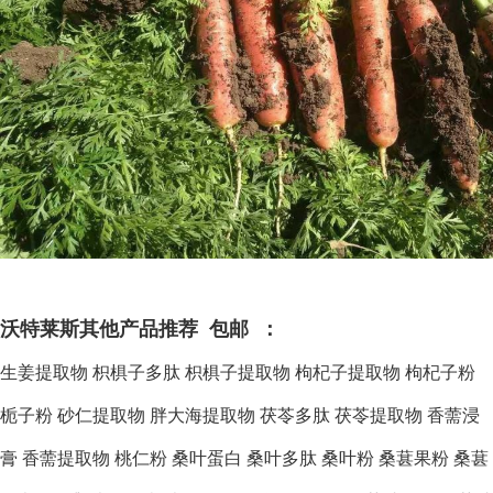
沃特莱斯其他产品推荐 包邮 ：
生姜提取物
枳椇子多肽
枳椇子提取物
枸杞子提取物
枸杞子粉
栀子粉
砂仁提取物
胖大海提取物
茯苓多肽
茯苓提取物
香薷浸
膏
香薷提取物
桃仁粉
桑叶蛋白
桑叶多肽
桑叶粉
桑葚果粉
桑葚