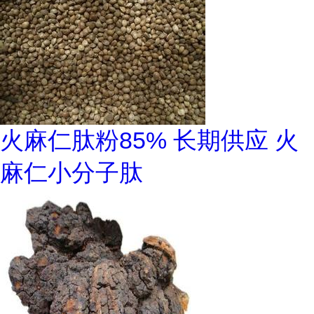
火麻仁肽粉85% 长期供应 火
麻仁小分子肽