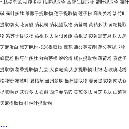
*
桔梗皂甙
桔梗多糖
桔梗提取物
益智仁提取物
荷叶提取物
荷叶
碱
荷叶多肽
莱菔子提取物
莲子提取物
莲子粉
高良姜粉
淡竹叶
提取物
菊花黄酮
菊花粉
菊花提取物
菊苣粉
黄精多肽
黄精提取
物
紫苏子提取物
葛根多肽
葛根黄酮
葛根提取物
黑芝麻多肽
黑
芝麻蛋白
黑芝麻粉
槐米提取物
槐花
蒲公英黄酮
蒲公英提取物
蜂蜜粉
酸枣仁多肽
鲜白茅根
蝮蛇粉
橘皮提取物
薄荷粉
覆盆子
提取物
藿香提取物
芫荽
人参皂甙
人参提取物
山银花
玫瑰花粉
松花粉
布渣叶
夏枯草
当归多肽
当归提取物
姜黄提取物
肉苁蓉
提取物
肉苁蓉多肽
石斛
西洋参皂甙
黄芪多肽
灵芝多肽
山茱萸
天麻提取物
杜仲叶提取物
...