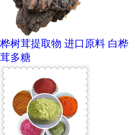
桦树茸提取物 进口原料 白桦
茸多糖