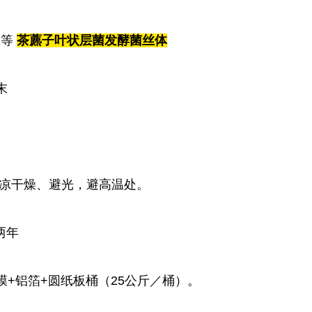
1
等
茶藨子叶状层菌发酵菌丝体
末
凉干燥、避光，避高温处。
两年
膜
+
铝箔
+
圆纸板桶（
25
公斤／桶）。