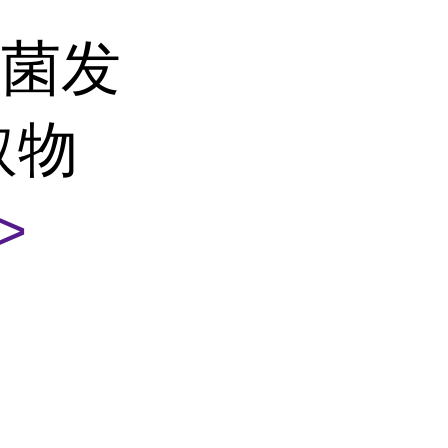
层菌发
取物
>