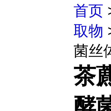
首页
取物
菌丝体
茶
酵