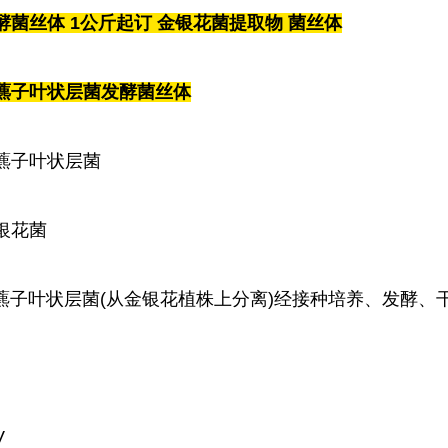
酵菌丝体
1
公斤起订 金银花菌提取物 菌丝体
藨子叶状层菌发酵菌丝体
藨子叶状层菌
银花菌
藨子叶状层菌
(
从金银花植株上分离
)
经接种培养、发酵、
V