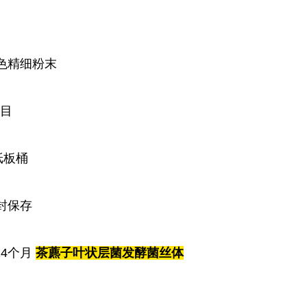
色精细粉末
目
纸板桶
封保存
24
个月
茶藨子叶状层菌发酵菌丝体