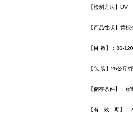
【检测方法】
UV
【产品性状】黄棕
【目
数】：
80-120
【包
装】
25
公斤
/
【储存条件】：密
【有
效
期】：