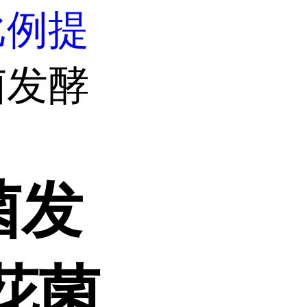
比例提
菌发酵
菌发
花菌