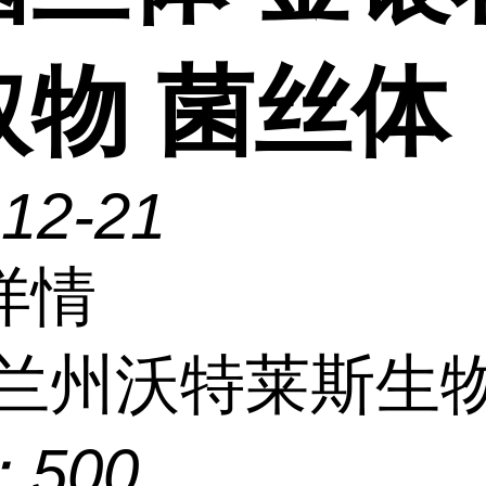
取物 菌丝体
-12-21
详情
兰州沃特莱斯生
：
500