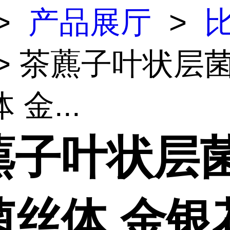
>
产品展厅
>
> 茶藨子叶状层
 金...
藨子叶状层
菌丝体 金银