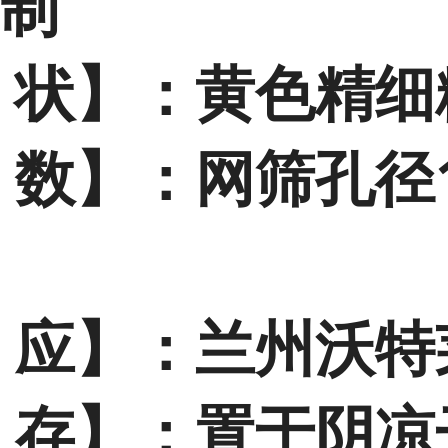
制
 状】：黄色精细
 数】：网筛孔径1
 应】：兰州沃特
 存】：置于阴凉