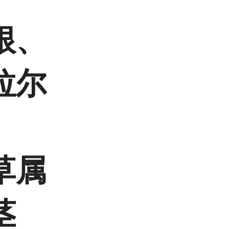
根、
拉尔
草属
茎