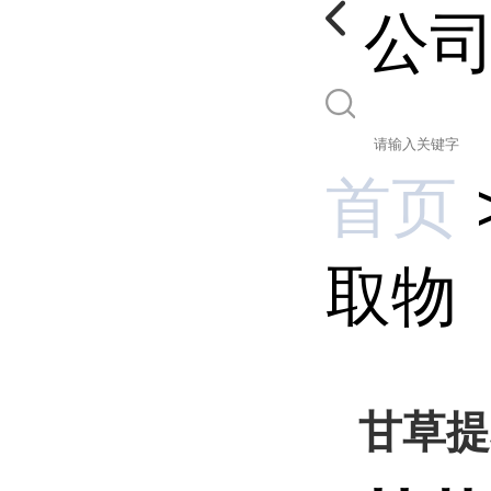
公
首页
取物
甘草提