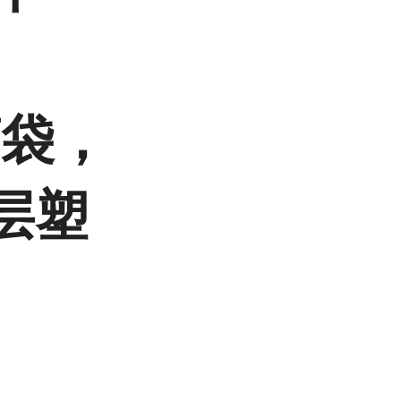
。
箔袋，
双层塑