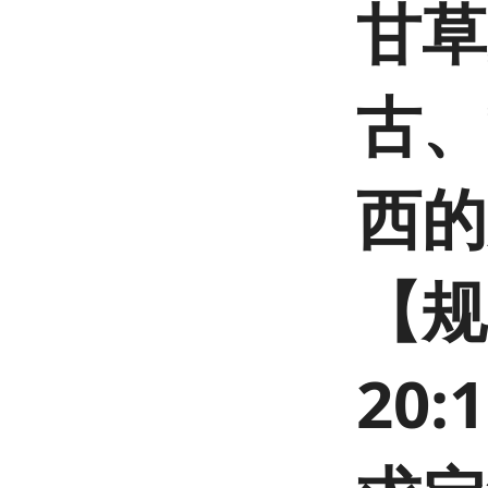
甘草
古、
西的
【规
20