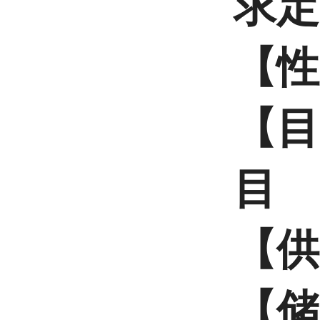
求定
【性
【目
目
【供
【储