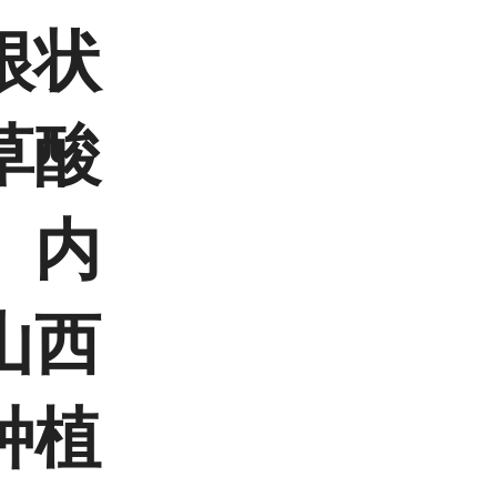
根状
草酸
、内
山西
种植