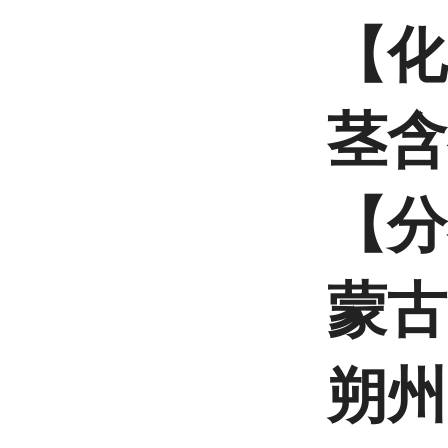
【化
茎含
【分
蒙古
朔州