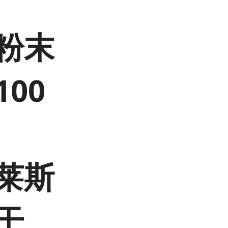
粉末
00
莱斯
干