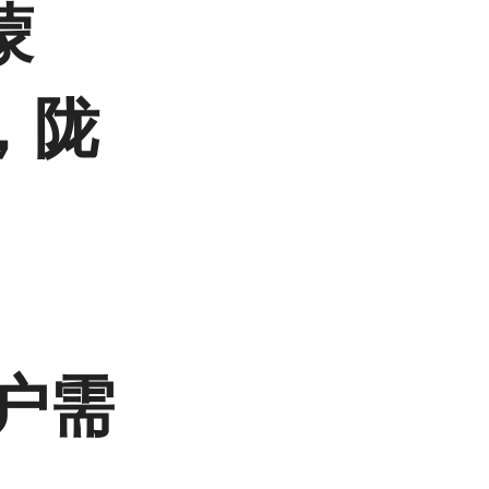
蒙
，陇
客户需