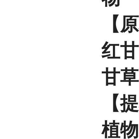
【原
红甘
甘草
【提
植物