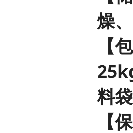
燥、
【包
25
料袋
【保