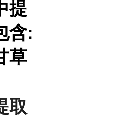
中提
含:
甘草
提取