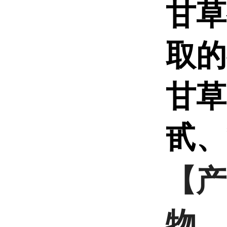
甘草
取的
甘草
甙、
【产
物